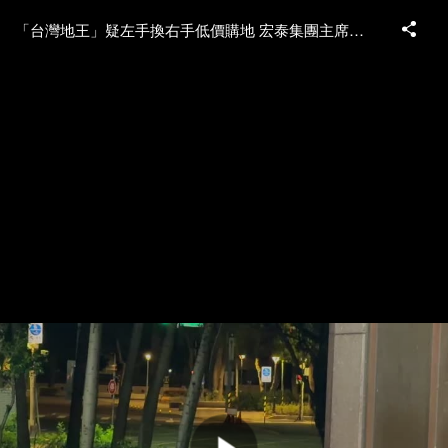
「台灣地王」疑左手換右手低價購地 宏泰集團主席林鴻南移送北檢