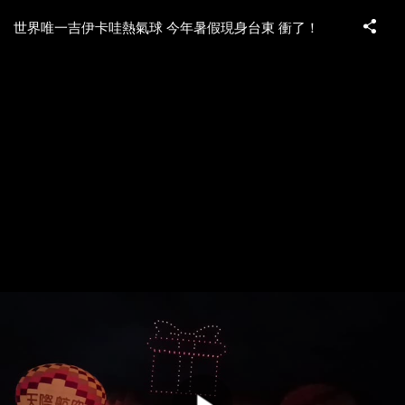
世界唯一吉伊卡哇熱氣球 今年暑假現身台東 衝了！