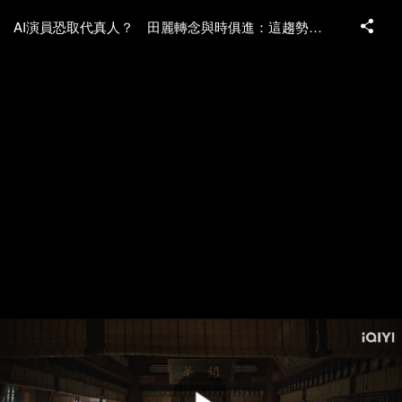
AI演員恐取代真人？ 田麗轉念與時俱進：這趨勢擋不了