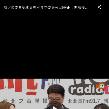
影／陸委會認李貞秀不具立委身分 邱垂正：無法接受她質詢