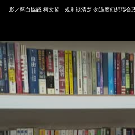
影／藍白協議 柯文哲：規則談清楚 勿過度幻想聯合