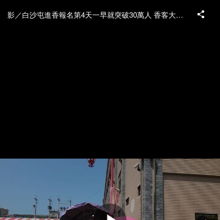
影／白沙屯進香報名第4天一早就突破30萬人 香客大軍會有多少人難預測