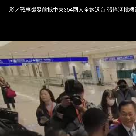
影／戰事爆發前抵中東354國人全數返台 張惇涵桃機