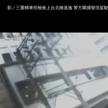
影／三重轎車拒檢衝上台北橋逃逸 警方圍捕發現駕駛