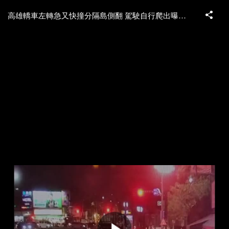
高雄轎車左轉急又快撞分隔島側翻 駕駛自行爬出曝肇事原因