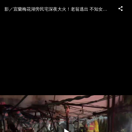
影／宜蘭梅花湖旁民宅深夜大火！老翁逃出 不知女兒受困燒成焦屍