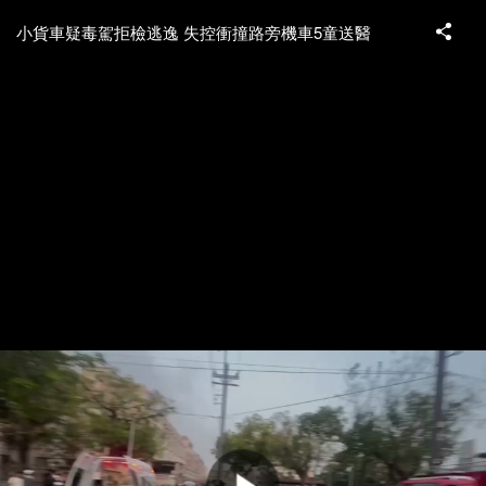
小貨車疑毒駕拒檢逃逸 失控衝撞路旁機車5童送醫