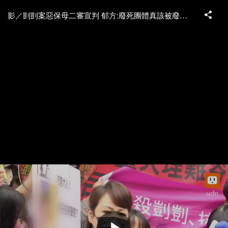
影／剴剴案惡保母二審宣判 郁方:廢死團體真該被廢死掉