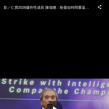
影／仁寶2026爆炸性成長 陳瑞聰：盼最短時間重返兆元企業