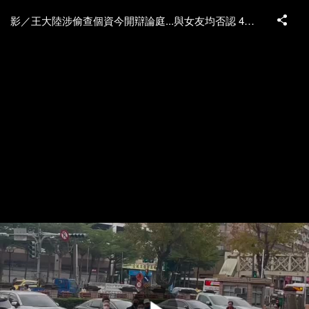
影／王大陸涉偷查個資今開辯論庭...與女友均否認 4月22日宣判