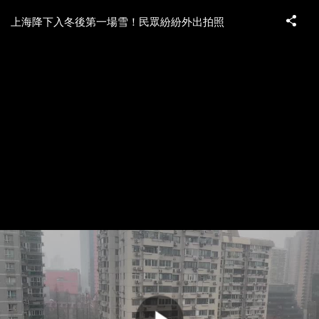
上海降下入冬後第一場雪！民眾紛紛外出拍照