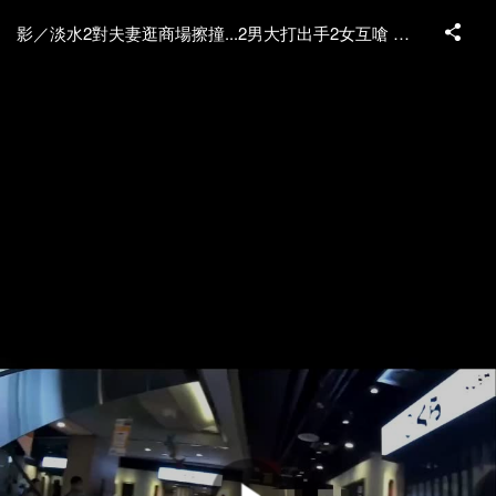
影／淡水2對夫妻逛商場擦撞...2男大打出手2女互嗆 旁人錄影PO網