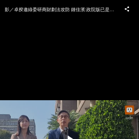
影／卓揆邀綠委研商財劃法攻防 鍾佳濱:政院版已是最佳