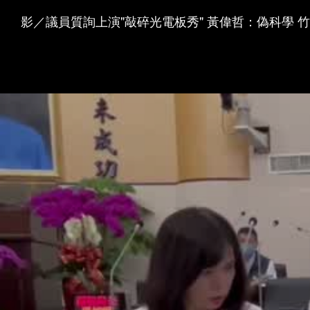
影／議員質詢上演"敲碎光電板秀" 黃偉哲：偽科學 