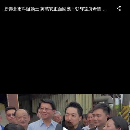
新壽北市科辦動土 蔣萬安正面回應：朝輝達所希望的方向努力