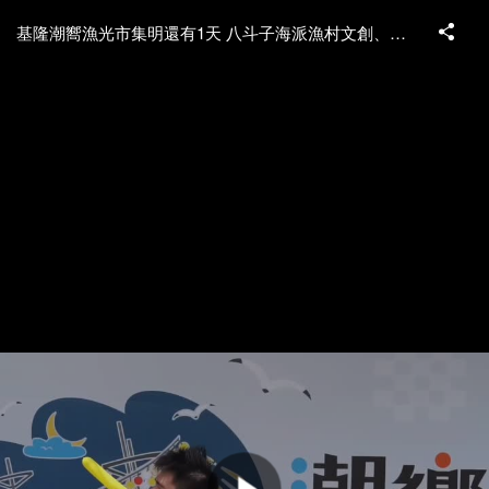
基隆潮嚮漁光市集明還有1天 八斗子海派漁村文創、美食