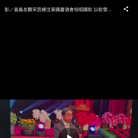
影／嘉義名醫宋思權汶萊國慶酒會領唱國歌 以歌聲傳遞榮耀友誼