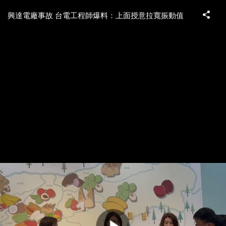
興達電廠事故 台電工程師爆料：上面授意拉寬振動值