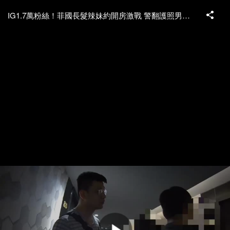
IG1.7萬粉絲！菲國長髮辣妹約開房激戰 警翻護照男客傻眼才知是「他」