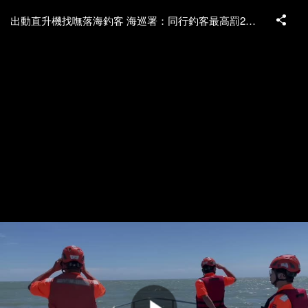
出動直升機找嘸落海釣客 海巡署：同行釣客最高罰25萬