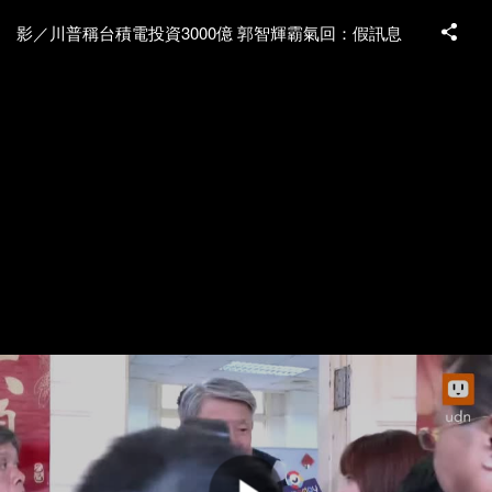
影／川普稱台積電投資3000億 郭智輝霸氣回：假訊息