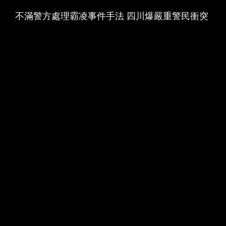
不滿警方處理霸凌事件手法 四川爆嚴重警民衝突