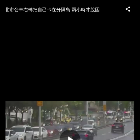
北市公車右轉把自己卡在分隔島 兩小時才脫困