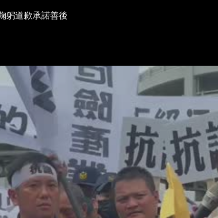
層鞠躬道歉承諾善後