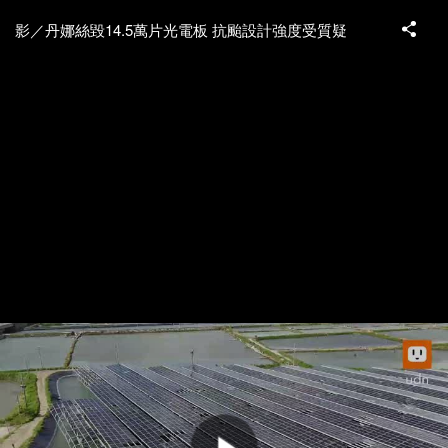
影／丹娜絲毀14.5萬片光電板 抗颱設計強度受質疑