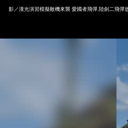
影／漢光演習模擬敵機來襲 愛國者飛彈.陸劍二飛彈