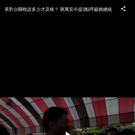
美對台關稅談多少才及格？ 蔣萬安今提3點呼籲賴總統