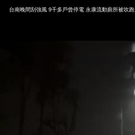
台南晚間刮強風 9千多戶曾停電 永康流動廁所被吹跑