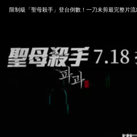
限制級「聖母殺手」登台倒數！一刀未剪最完整片流