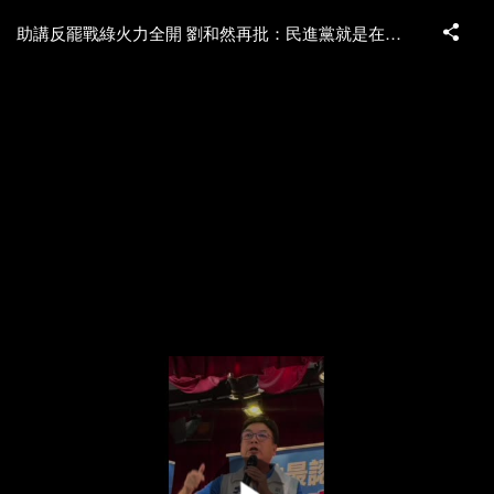
助講反罷戰綠火力全開 劉和然再批：民進黨就是在欺負新北