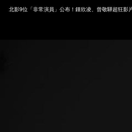
北影9位「非常演員」公布！鍾欣凌、曾敬驊超狂影