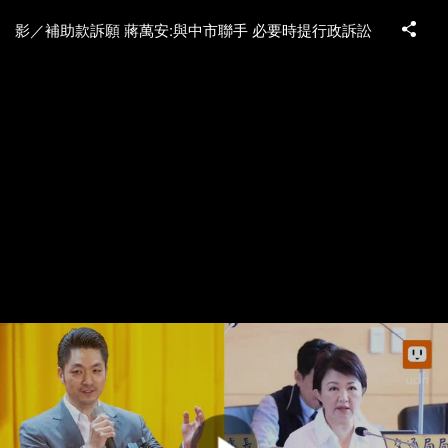
影／補助款訴願 蔣萬安:與中市聯手 必要時提行政訴訟