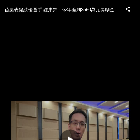
苗栗表揚績優選手 鍾東錦：今年編列2550萬元獎勵金