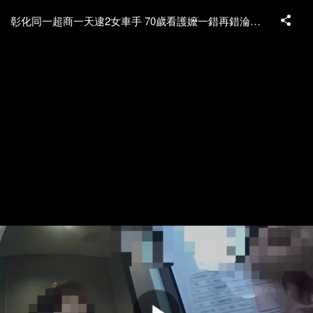
彰化同一超商一天逮2女車手 70歲看護嬤一錯再錯淪為車手