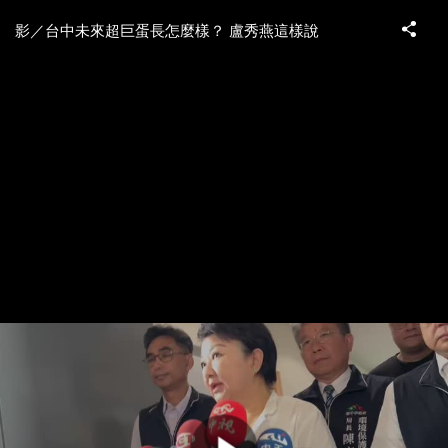
影／台中未來超巨蛋長怎麼樣？ 盧秀燕這樣說