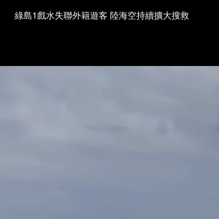
綠島1戲水失聯外籍遊客 陸海空持續擴大搜救