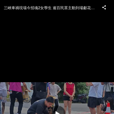
三峽車禍現場今招魂2女學生 逾百民眾主動到場獻花哀悼