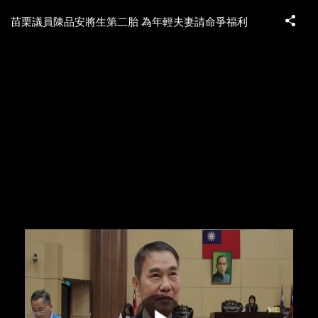
苗栗議員陳品安將生第二胎 為年輕夫妻請命爭福利