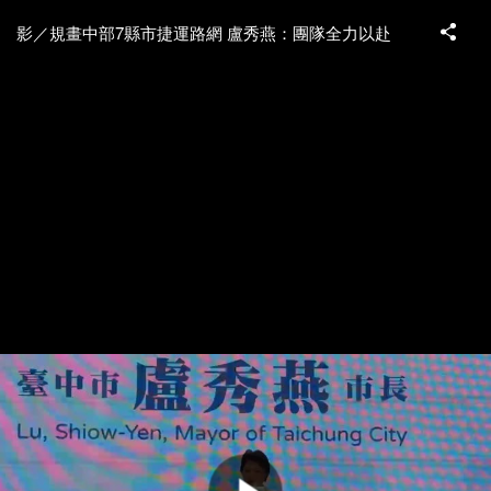
影／規畫中部7縣市捷運路網 盧秀燕：團隊全力以赴