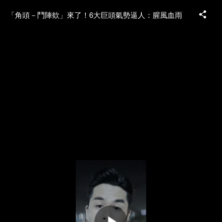
「角頭－鬥陣欸」來了！6大巨頭氣勢逼人：腥風血雨