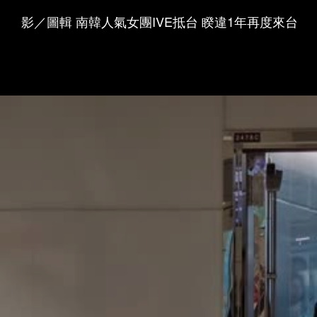
影／圖輯 南韓人氣女團IVE抵台 睽違1年再度來台