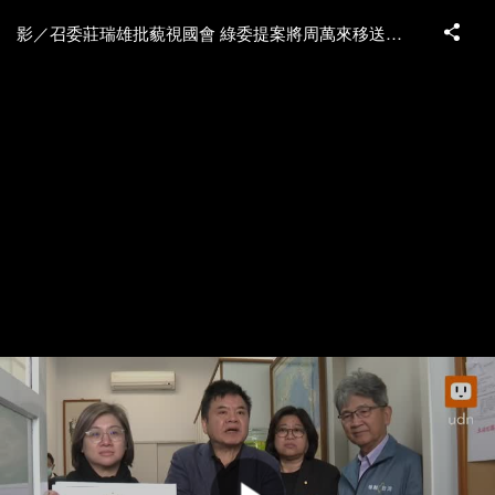
影／召委莊瑞雄批藐視國會 綠委提案將周萬來移送懲戒