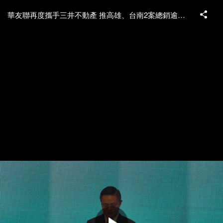
華友聯再度攜手三井不動產 推高雄、台南2案總銷逾百億