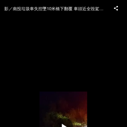
影／南投垃圾車失控墜10米橋下翻覆 車頭近全毀駕駛骨折送醫