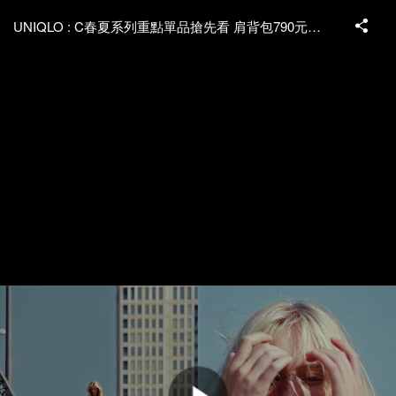
UNIQLO : C春夏系列重點單品搶先看 肩背包790元入手