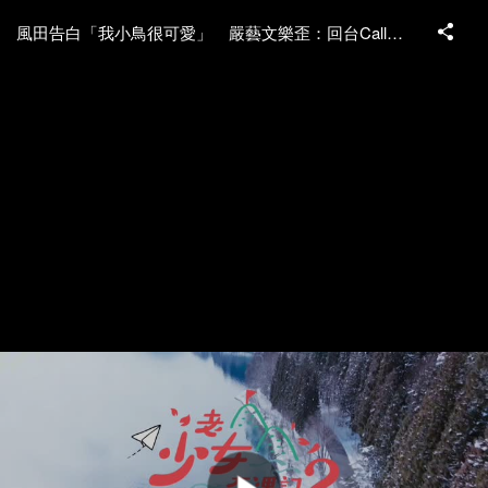
風田告白「我小鳥很可愛」 嚴藝文樂歪：回台Call me